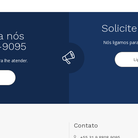
Solicit
a nós
Nós ligamos para
-9095
L
a lhe atender.
Contato
+55 31 9 8808-9095