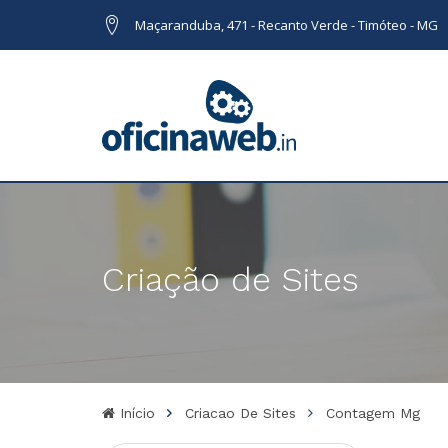
Maçaranduba, 471 - Recanto Verde - Timóteo - MG
Criação de Sites
Início
Criacao De Sites
Contagem Mg