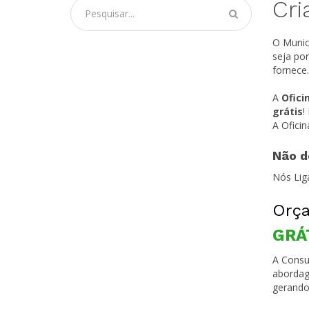
Cri
O Munic
seja po
fornece.
A
Ofici
grátis
!
A Ofici
Não d
Nós Lig
Orça
GRÁ
A Consul
abordag
gerando