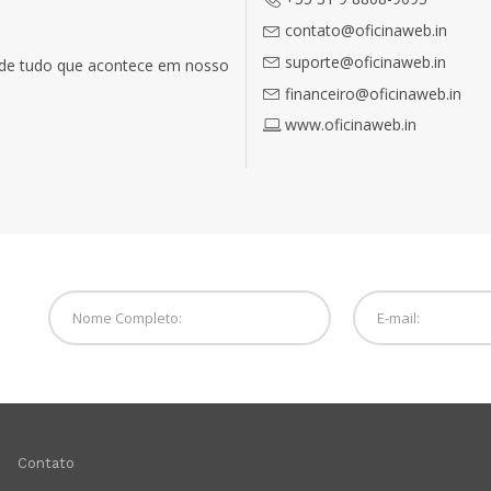
contato@oficinaweb.in
suporte@oficinaweb.in
o de tudo que acontece em nosso
financeiro@oficinaweb.in
www.oficinaweb.in
Contato