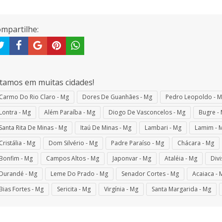
mpartilhe:
tamos em muitas cidades!
Carmo Do Rio Claro - Mg
Dores De Guanhães - Mg
Pedro Leopoldo - 
Lontra - Mg
Além Paraíba - Mg
Diogo De Vasconcelos - Mg
Bugre -
Santa Rita De Minas - Mg
Itaú De Minas - Mg
Lambari - Mg
Lamim - 
Cristália - Mg
Dom Silvério - Mg
Padre Paraíso - Mg
Chácara - Mg
Bonfim - Mg
Campos Altos - Mg
Japonvar - Mg
Ataléia - Mg
Divi
Durandé - Mg
Leme Do Prado - Mg
Senador Cortes - Mg
Acaiaca - 
Bias Fortes - Mg
Sericita - Mg
Virgínia - Mg
Santa Margarida - Mg