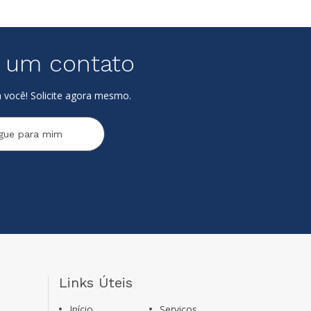
e um contato
 você! Solicite agora mesmo.
igue para mim
Links Úteis
Início
Serviços