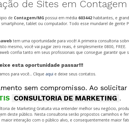
ação de Sites em Contagem
ipio de
Contagem/
MG
possui em média
603442
habitantes, e gran
r smartphone, tablet ou computador. Todo esse mundarel de gente P
naweb
tem uma oportunidade para você! A primeira consultoria sobr
 Isto mesmo, você vai pagar zero reais, é simplesmente 0800, FREE.
naweb confia tanto em seus profissionais que consegue garantir que
eixe esta oportunidade passar!!!
amos para você... Clique
aqui
e deixe seus contatos.
mento sem compromisso. Ao solicitar
TIS
CONSULTORIA DE MARKETING
.
toria de Marketing Gratuita visa entender melhor seu negócio, produ
em deste público. Nesta consultoria serão propostos caminhos e fe
 maior interação com o público alvo, e consequentemente maior fa