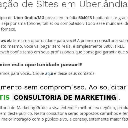
ação de Sites em Uberlândi
ipio de
Uberlândia/
MG
possui em média
604013
habitantes, e gran
t, seja por smartphone, tablet ou computador. Todo esse mundarel d
 fornece.
naweb
tem uma oportunidade para você! A primeira consultoria sobr
 Isto mesmo, você vai pagar zero reais, é simplesmente 0800, FREE.
naweb confia tanto em seus profissionais que consegue garantir que
eixe esta oportunidade passar!!!
amos para você... Clique
aqui
e deixe seus contatos.
mento sem compromisso. Ao solicitar
TIS
CONSULTORIA DE MARKETING
.
toria de Marketing Gratuita visa entender melhor seu negócio, produ
em deste público. Nesta consultoria serão propostos caminhos e fe
 maior interação com o público alvo, e consequentemente maior fa