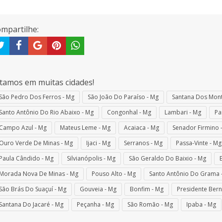
mpartilhe:
tamos em muitas cidades!
São Pedro Dos Ferros - Mg
São João Do Paraíso - Mg
Santana Dos Mont
Santo Antônio Do Rio Abaixo - Mg
Congonhal - Mg
Lambari - Mg
Pa
Campo Azul - Mg
Mateus Leme - Mg
Acaiaca - Mg
Senador Firmino 
Ouro Verde De Minas - Mg
Ijaci - Mg
Serranos - Mg
Passa-Vinte - Mg
Paula Cândido - Mg
Silvianópolis - Mg
São Geraldo Do Baixio - Mg
Morada Nova De Minas - Mg
Pouso Alto - Mg
Santo Antônio Do Grama 
São Brás Do Suaçuí - Mg
Gouveia - Mg
Bonfim - Mg
Presidente Bern
Santana Do Jacaré - Mg
Peçanha - Mg
São Romão - Mg
Ipaba - Mg