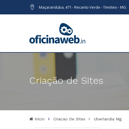
Maçaranduba, 471 - Recanto Verde - Timóteo - MG
Criação de Sites
Início
Criacao De Sites
Uberlandia Mg