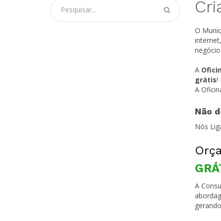
Cri
O Munic
interne
negócio
A
Ofici
grátis
!
A Ofici
Não d
Nós Lig
Orça
GRÁ
A Consul
abordag
gerando