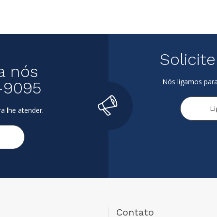
Solicit
a nós
Nós ligamos para
-9095
L
a lhe atender.
Contato