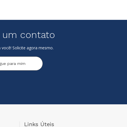
e um contato
 você! Solicite agora mesmo.
igue para mim
Links Úteis