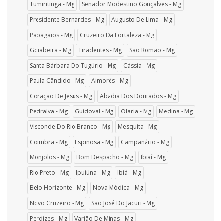
Tumiritinga - Mg
Senador Modestino Gonçalves - Mg
Presidente Bernardes - Mg
Augusto De Lima - Mg
Papagaios - Mg
Cruzeiro Da Fortaleza - Mg
Goiabeira - Mg
Tiradentes - Mg
São Romão - Mg
Santa Bárbara Do Tugúrio - Mg
Cássia - Mg
Paula Cândido - Mg
Aimorés - Mg
Coração De Jesus - Mg
Abadia Dos Dourados - Mg
Pedralva - Mg
Guidoval - Mg
Olaria - Mg
Medina - Mg
Visconde Do Rio Branco - Mg
Mesquita - Mg
Coimbra - Mg
Espinosa - Mg
Campanário - Mg
Monjolos - Mg
Bom Despacho - Mg
Ibiaí - Mg
Rio Preto - Mg
Ipuiúna - Mg
Ibiá - Mg
Belo Horizonte - Mg
Nova Módica - Mg
Novo Cruzeiro - Mg
São José Do Jacuri - Mg
Perdizes - Mg
Varjão De Minas - Mg