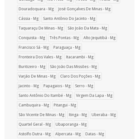
Douradoquara - Mg
José Gonçalves De Minas - Mg
Cássia - Mg
Santo Antônio Do Jacinto - Mg
Taquaraçu De Minas - Mg
São João Da Mata - Mg
Conquista - Mg
Três Pontas - Mg
Alto Jequitibá - Mg
Francisco Sá - Mg
Paraguaçu - Mg
Fronteira Dos Vales - Mg
Itacarambi - Mg
Buritizeiro - Mg
São João Das Missões - Mg
Varjão De Minas - Mg
Claro Dos Poções - Mg
Jacinto - Mg
Papagaios - Mg
Serro - Mg
Santo Antônio Do Itambé - Mg
Virgem Da Lapa - Mg
Cambuquira - Mg
Pitangui - Mg
São Vicente De Minas - Mg
Itinga - Mg
Uberaba - Mg
Quartel Geral - Mg
Ubaporanga - Mg
Astolfo Dutra - Mg
Alpercata - Mg
Datas - Mg