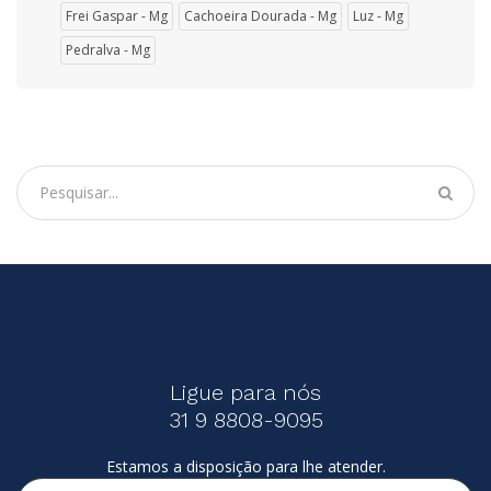
Frei Gaspar - Mg
Cachoeira Dourada - Mg
Luz - Mg
Pedralva - Mg
Ligue para nós
31 9 8808-9095
Estamos a disposição para lhe atender.