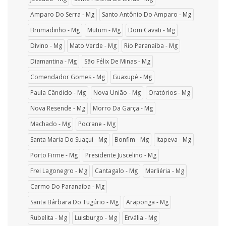
Amparo Do Serra - Mg
Santo Antônio Do Amparo - Mg
Brumadinho - Mg
Mutum - Mg
Dom Cavati - Mg
Divino - Mg
Mato Verde - Mg
Rio Paranaíba - Mg
Diamantina - Mg
São Félix De Minas - Mg
Comendador Gomes - Mg
Guaxupé - Mg
Paula Cândido - Mg
Nova União - Mg
Oratórios - Mg
Nova Resende - Mg
Morro Da Garça - Mg
Machado - Mg
Pocrane - Mg
Santa Maria Do Suaçuí - Mg
Bonfim - Mg
Itapeva - Mg
Porto Firme - Mg
Presidente Juscelino - Mg
Frei Lagonegro - Mg
Cantagalo - Mg
Marliéria - Mg
Carmo Do Paranaíba - Mg
Santa Bárbara Do Tugúrio - Mg
Araponga - Mg
Rubelita - Mg
Luisburgo - Mg
Ervália - Mg