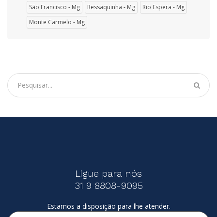
São Francisco - Mg
Ressaquinha - Mg
Rio Espera - Mg
Monte Carmelo - Mg
Ligue para nós
31 9 8808-9095
Estamos a disposição para lhe atender.