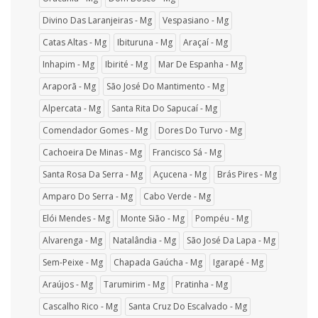
Divino Das Laranjeiras - Mg
Vespasiano - Mg
Catas Altas - Mg
Ibituruna - Mg
Araçaí - Mg
Inhapim - Mg
Ibirité - Mg
Mar De Espanha - Mg
Araporã - Mg
São José Do Mantimento - Mg
Alpercata - Mg
Santa Rita Do Sapucaí - Mg
Comendador Gomes - Mg
Dores Do Turvo - Mg
Cachoeira De Minas - Mg
Francisco Sá - Mg
Santa Rosa Da Serra - Mg
Açucena - Mg
Brás Pires - Mg
Amparo Do Serra - Mg
Cabo Verde - Mg
Elói Mendes - Mg
Monte Sião - Mg
Pompéu - Mg
Alvarenga - Mg
Natalândia - Mg
São José Da Lapa - Mg
Sem-Peixe - Mg
Chapada Gaúcha - Mg
Igarapé - Mg
Araújos - Mg
Tarumirim - Mg
Pratinha - Mg
Cascalho Rico - Mg
Santa Cruz Do Escalvado - Mg