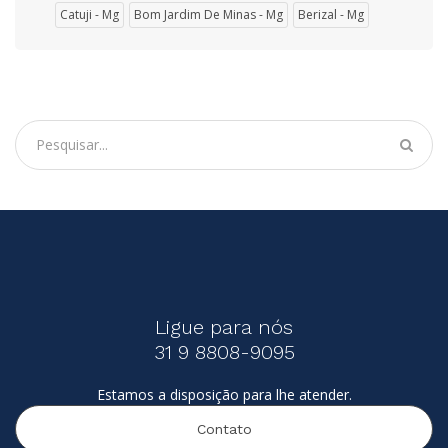
Catuji - Mg
Bom Jardim De Minas - Mg
Berizal - Mg
Ligue para nós
31 9 8808-9095
Estamos a disposição para lhe atender.
Contato