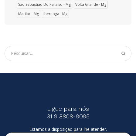
São Sebastião Do Paraíso - Mg
Volta Grande - Mg
Marilac - Mg
Ibertioga - Mg
Ligue para nós
31 9 8808-9095
Estamos a disposição para lhe atender.