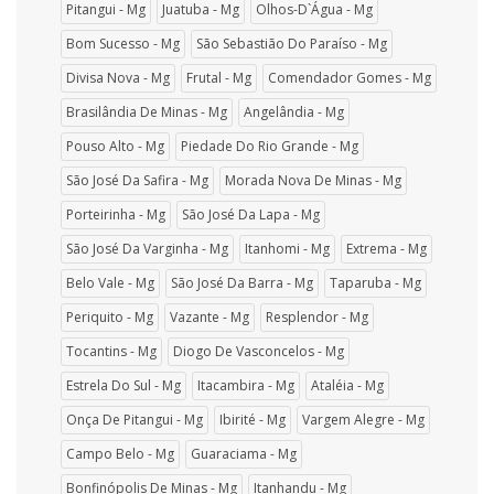
Pitangui - Mg
Juatuba - Mg
Olhos-D`Água - Mg
Bom Sucesso - Mg
São Sebastião Do Paraíso - Mg
Divisa Nova - Mg
Frutal - Mg
Comendador Gomes - Mg
Brasilândia De Minas - Mg
Angelândia - Mg
Pouso Alto - Mg
Piedade Do Rio Grande - Mg
São José Da Safira - Mg
Morada Nova De Minas - Mg
Porteirinha - Mg
São José Da Lapa - Mg
São José Da Varginha - Mg
Itanhomi - Mg
Extrema - Mg
Belo Vale - Mg
São José Da Barra - Mg
Taparuba - Mg
Periquito - Mg
Vazante - Mg
Resplendor - Mg
Tocantins - Mg
Diogo De Vasconcelos - Mg
Estrela Do Sul - Mg
Itacambira - Mg
Ataléia - Mg
Onça De Pitangui - Mg
Ibirité - Mg
Vargem Alegre - Mg
Campo Belo - Mg
Guaraciama - Mg
Bonfinópolis De Minas - Mg
Itanhandu - Mg