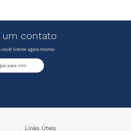
e um contato
 você! Solicite agora mesmo.
igue para mim
Links Úteis