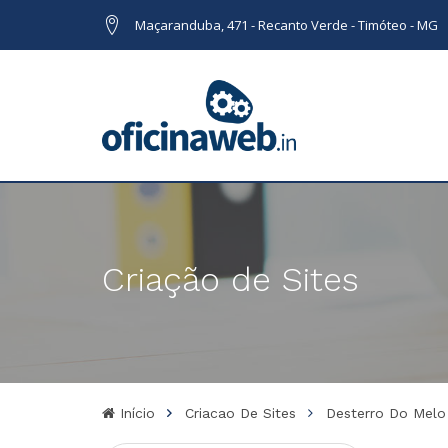
Maçaranduba, 471 - Recanto Verde - Timóteo - MG
Criação de Sites
Início
Criacao De Sites
Desterro Do Mel