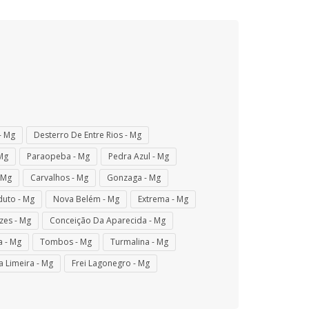
- Mg
Desterro De Entre Rios - Mg
Mg
Paraopeba - Mg
Pedra Azul - Mg
 Mg
Carvalhos - Mg
Gonzaga - Mg
duto - Mg
Nova Belém - Mg
Extrema - Mg
zes - Mg
Conceição Da Aparecida - Mg
a - Mg
Tombos - Mg
Turmalina - Mg
a Limeira - Mg
Frei Lagonegro - Mg