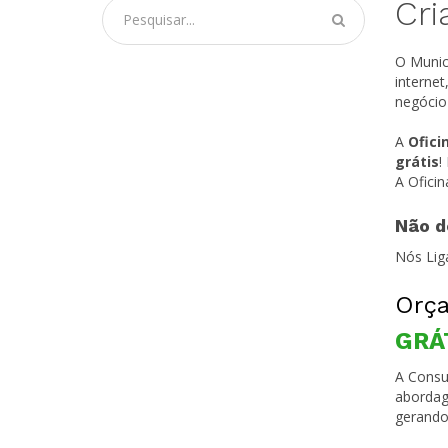
Cri
O Munic
interne
negócio
A
Ofici
grátis
!
A Ofici
Não d
Nós Lig
Orça
GRÁ
A Consul
abordag
gerando