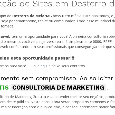
ação de Sites em Desterro 
ipio de
Desterro do Melo/
MG
possui em média
3015
habitantes, e
t, seja por smartphone, tablet ou computador. Todo esse mundarel d
 fornece.
naweb
tem uma oportunidade para você! A primeira consultoria sobr
 Isto mesmo, você vai pagar zero reais, é simplesmente 0800, FREE.
naweb confia tanto em seus profissionais que consegue garantir que
eixe esta oportunidade passar!!!
amos para você... Clique
aqui
e deixe seus contatos.
mento sem compromisso. Ao solicitar
TIS
CONSULTORIA DE MARKETING
.
toria de Marketing Gratuita visa entender melhor seu negócio, produ
em deste público. Nesta consultoria serão propostos caminhos e fe
 maior interação com o público alvo, e consequentemente maior fa