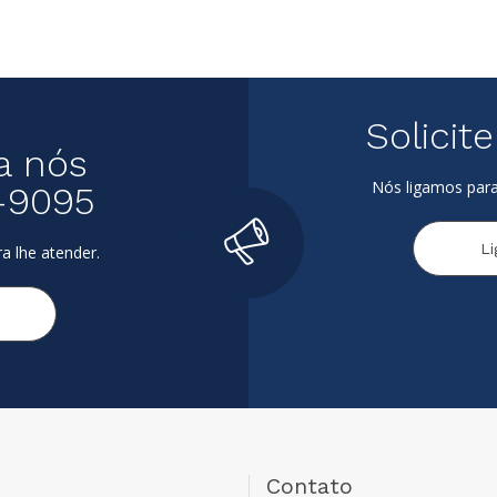
Solicit
a nós
Nós ligamos para
-9095
L
a lhe atender.
Contato