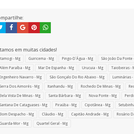
mpartilhe:
tamos em muitas cidades!
Itamogi - Mg
Guiricema - Mg
Pingo-D`Água - Mg
São João Da Ponte 
Além Paraíba - Mg
Mar De Espanha - Mg
Urucuia - Mg
Taiobeiras - 
Engenheiro Navarro - Mg
São Gonçalo Do Rio Abaixo - Mg
Luminárias -
Serra Dos Aimorés - Mg
Itanhandu - Mg
Rochedo De Minas - Mg
Re
Bela Vista De Minas - Mg
Santa Bárbara - Mg
Nova Ponte - Mg
Perdi
Santana De Cataguases - Mg
Piraúba - Mg
Cipotânea - Mg
Setubinh
Bom Despacho - Mg
Cláudio - Mg
Capitão Andrade - Mg
Rosário D
Guarda-Mor - Mg
Quartel Geral - Mg