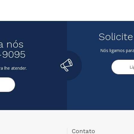
Solicit
a nós
Nós ligamos para
-9095
L
a lhe atender.
Contato