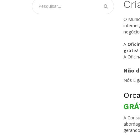
Cri
O Munic
interne
negócio
A
Ofici
grátis
!
A Ofici
Não d
Nós Lig
Orça
GRÁ
A Consul
abordag
gerando