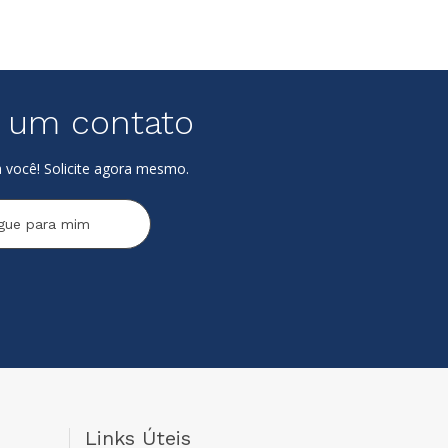
e um contato
 você! Solicite agora mesmo.
igue para mim
Links Úteis