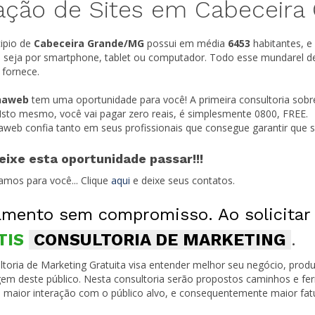
ação de Sites em Cabeceira
ipio de
Cabeceira Grande/
MG
possui em média
6453
habitantes, e
t, seja por smartphone, tablet ou computador. Todo esse mundarel d
 fornece.
naweb
tem uma oportunidade para você! A primeira consultoria sobr
 Isto mesmo, você vai pagar zero reais, é simplesmente 0800, FREE.
naweb confia tanto em seus profissionais que consegue garantir que
eixe esta oportunidade passar!!!
amos para você... Clique
aqui
e deixe seus contatos.
mento sem compromisso. Ao solicitar
TIS
CONSULTORIA DE MARKETING
.
toria de Marketing Gratuita visa entender melhor seu negócio, produ
em deste público. Nesta consultoria serão propostos caminhos e fe
 maior interação com o público alvo, e consequentemente maior fa