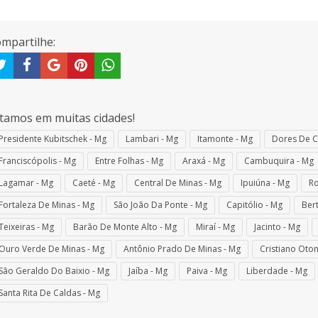
mpartilhe:
tamos em muitas cidades!
Presidente Kubitschek - Mg
Lambari - Mg
Itamonte - Mg
Dores De 
Franciscópolis - Mg
Entre Folhas - Mg
Araxá - Mg
Cambuquira - Mg
Lagamar - Mg
Caeté - Mg
Central De Minas - Mg
Ipuiúna - Mg
Ro
Fortaleza De Minas - Mg
São João Da Ponte - Mg
Capitólio - Mg
Bert
Teixeiras - Mg
Barão De Monte Alto - Mg
Miraí - Mg
Jacinto - Mg
Ouro Verde De Minas - Mg
Antônio Prado De Minas - Mg
Cristiano Oton
São Geraldo Do Baixio - Mg
Jaíba - Mg
Paiva - Mg
Liberdade - Mg
Santa Rita De Caldas - Mg