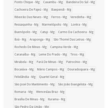
Ponto Chique - Mg
Caxambu - Mg
Bandeira Do Sul - Mg
Cachoeira De Pajeú - Mg
Baependi - Mg
Ribeirão Das Neves - Mg
Ferros - Mg
Veredinha - Mg
Ressaquinha - Mg
Marmelópolis - Mg
Lontra - Mg
Buenópolis - Mg
Catuji - Mg
Carmo Da Cachoeira - Mg
Ibiá - Mg
Araponga - Mg
São Thomé Das Letras - Mg
Rochedo De Minas - Mg
Campina Verde - Mg
Caranaíba - Mg
Leme Do Prado - Mg
Tiros - Mg
Mirabela - Mg
Pará De Minas - Mg
Patrocínio - Mg
Bocaiúva - Mg
Mário Campos - Mg
Douradoquara - Mg
Felixlândia - Mg
Quartel Geral - Mg
São José Do Mantimento - Mg
São João Evangelista - Mg
Romaria - Mg
Wenceslau Braz - Mg
Brasília De Minas - Mg
Iturama - Mg
São Pedro Da União - Mg