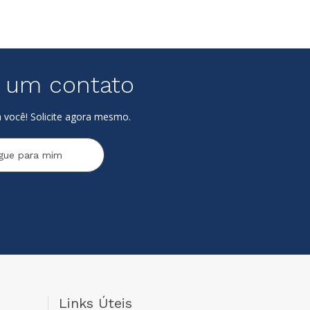
e um contato
 você! Solicite agora mesmo.
igue para mim
Links Úteis