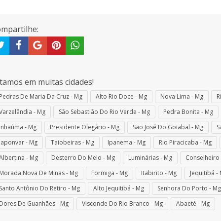
mpartilhe:
tamos em muitas cidades!
Pedras De Maria Da Cruz - Mg
Alto Rio Doce - Mg
Nova Lima - Mg
R
Varzelândia - Mg
São Sebastião Do Rio Verde - Mg
Pedra Bonita - Mg
Inhaúma - Mg
Presidente Olegário - Mg
São José Do Goiabal - Mg
S
Japonvar - Mg
Taiobeiras - Mg
Ipanema - Mg
Rio Piracicaba - Mg
Albertina - Mg
Desterro Do Melo - Mg
Luminárias - Mg
Conselheiro 
Morada Nova De Minas - Mg
Formiga - Mg
Itabirito - Mg
Jequitibá -
Santo Antônio Do Retiro - Mg
Alto Jequitibá - Mg
Senhora Do Porto - Mg
Dores De Guanhães - Mg
Visconde Do Rio Branco - Mg
Abaeté - Mg