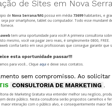
ação de Sites em Nova Serr
ipio de
Nova Serrana/
MG
possui em média
73699
habitantes, e gr
t, seja por smartphone, tablet ou computador. Todo esse mundarel d
 fornece.
naweb
tem uma oportunidade para você! A primeira consultoria sobr
 Isto mesmo, você vai pagar zero reais, é simplesmente 0800, FREE.
naweb confia tanto em seus profissionais que consegue garantir que
eixe esta oportunidade passar!!!
amos para você... Clique
aqui
e deixe seus contatos.
mento sem compromisso. Ao solicitar
TIS
CONSULTORIA DE MARKETING
.
toria de Marketing Gratuita visa entender melhor seu negócio, produ
em deste público. Nesta consultoria serão propostos caminhos e fe
 maior interação com o público alvo, e consequentemente maior fa