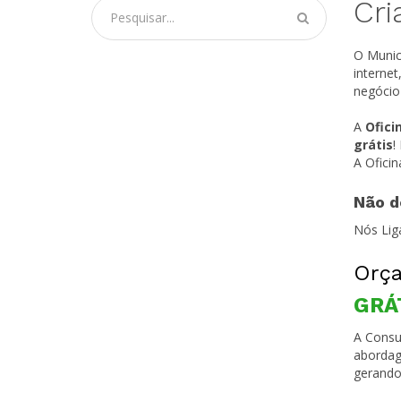
Cri
O Munic
interne
negócio
A
Ofici
grátis
!
A Ofici
Não d
Nós Lig
Orça
GRÁ
A Consul
abordag
gerando