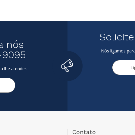
Solicit
a nós
Nós ligamos para
-9095
L
a lhe atender.
Contato