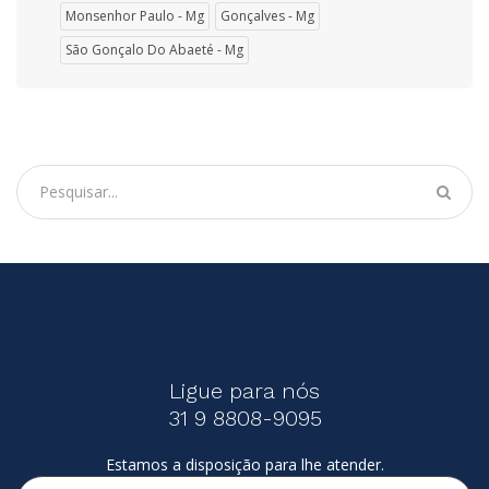
Monsenhor Paulo - Mg
Gonçalves - Mg
São Gonçalo Do Abaeté - Mg
Ligue para nós
31 9 8808-9095
Estamos a disposição para lhe atender.