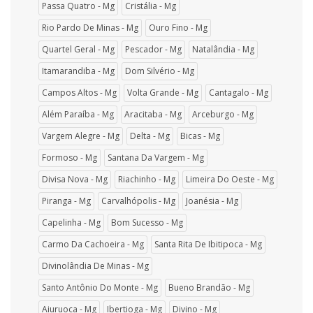
Passa Quatro - Mg
Cristália - Mg
Rio Pardo De Minas - Mg
Ouro Fino - Mg
Quartel Geral - Mg
Pescador - Mg
Natalândia - Mg
Itamarandiba - Mg
Dom Silvério - Mg
Campos Altos - Mg
Volta Grande - Mg
Cantagalo - Mg
Além Paraíba - Mg
Aracitaba - Mg
Arceburgo - Mg
Vargem Alegre - Mg
Delta - Mg
Bicas - Mg
Formoso - Mg
Santana Da Vargem - Mg
Divisa Nova - Mg
Riachinho - Mg
Limeira Do Oeste - Mg
Piranga - Mg
Carvalhópolis - Mg
Joanésia - Mg
Capelinha - Mg
Bom Sucesso - Mg
Carmo Da Cachoeira - Mg
Santa Rita De Ibitipoca - Mg
Divinolândia De Minas - Mg
Santo Antônio Do Monte - Mg
Bueno Brandão - Mg
Aiuruoca - Mg
Ibertioga - Mg
Divino - Mg