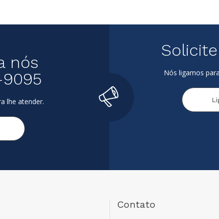
Solicit
a nós
Nós ligamos para
-9095
L
a lhe atender.
Contato