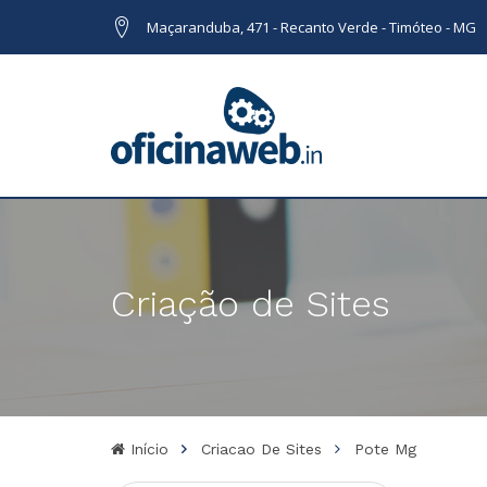
Maçaranduba, 471 - Recanto Verde - Timóteo - MG
Criação de Sites
Início
Criacao De Sites
Pote Mg