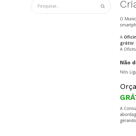
Cri
O Munic
smartph
A
Ofici
grátis
!
A Ofici
Não d
Nós Lig
Orça
GRÁ
A Consul
abordag
gerando