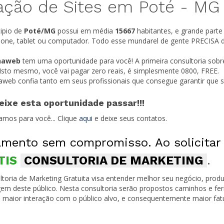
ação de Sites em Poté -
MG
ipio de
Poté/
MG
possui em média
15667
habitantes, e grande parte
one, tablet ou computador. Todo esse mundarel de gente PRECISA do
naweb
tem uma oportunidade para você! A primeira consultoria sobr
 Isto mesmo, você vai pagar zero reais, é simplesmente 0800, FREE.
naweb confia tanto em seus profissionais que consegue garantir que
eixe esta oportunidade passar!!!
amos para você... Clique
aqui
e deixe seus contatos.
mento sem compromisso. Ao solicitar
TIS
CONSULTORIA DE MARKETING
.
toria de Marketing Gratuita visa entender melhor seu negócio, produ
em deste público. Nesta consultoria serão propostos caminhos e fe
 maior interação com o público alvo, e consequentemente maior fa