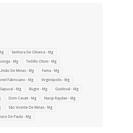
Mg
Senhora De Oliveira - Mg
ponga - Mg
Teófilo Otoni - Mg
União De Minas - Mg
Fama - Mg
nel Fabriciano - Mg
Virginópolis - Mg
Sapucaí - Mg
Bugre - Mg
Guidoval - Mg
g
Dom Cavati - Mg
Nacip Raydan - Mg
g
São Vicente De Minas - Mg
isco De Paula - Mg