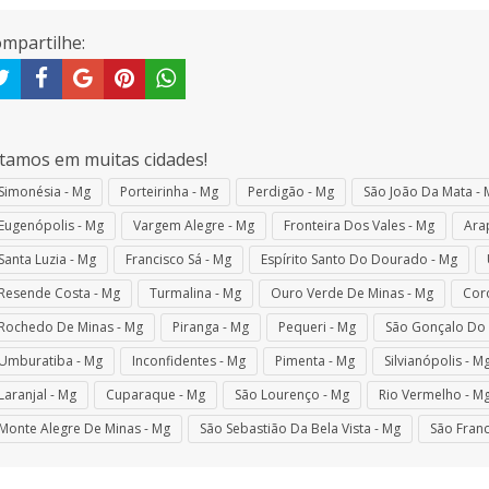
mpartilhe:
tamos em muitas cidades!
Simonésia - Mg
Porteirinha - Mg
Perdigão - Mg
São João Da Mata - 
Eugenópolis - Mg
Vargem Alegre - Mg
Fronteira Dos Vales - Mg
Ara
Santa Luzia - Mg
Francisco Sá - Mg
Espírito Santo Do Dourado - Mg
Resende Costa - Mg
Turmalina - Mg
Ouro Verde De Minas - Mg
Coro
Rochedo De Minas - Mg
Piranga - Mg
Pequeri - Mg
São Gonçalo Do 
Umburatiba - Mg
Inconfidentes - Mg
Pimenta - Mg
Silvianópolis - M
Laranjal - Mg
Cuparaque - Mg
São Lourenço - Mg
Rio Vermelho - M
Monte Alegre De Minas - Mg
São Sebastião Da Bela Vista - Mg
São Franc