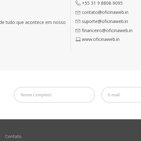
+55 31 9 8808-9095
contato@oficinaweb.in
suporte@oficinaweb.in
o de tudo que acontece em nosso
financeiro@oficinaweb.in
www.oficinaweb.in
Contato