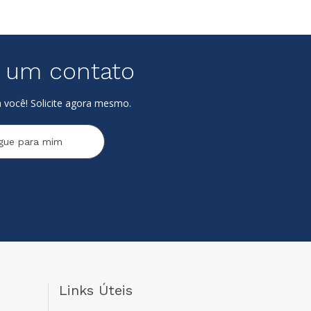
e um contato
 você! Solicite agora mesmo.
igue para mim
Links Úteis