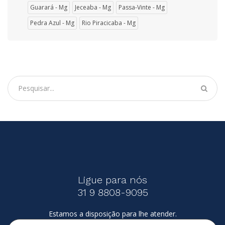
Guarará - Mg
Jeceaba - Mg
Passa-Vinte - Mg
Pedra Azul - Mg
Rio Piracicaba - Mg
Ligue para nós
31 9 8808-9095
Estamos a disposição para lhe atender.