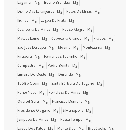
Lagamar - Mg
Bueno Brandão - Mg
Divino Das Laranjeiras - Mg
Patos De Minas - Mg
Ilicínea - Mg
Lagoa Da Prata - Mg
Cachoeira De Minas - Mg
Pouso Alegre - Mg
Mateus Leme - Mg
Cabeceira Grande - Mg
Prados - Mg
São José Da Lapa - Mg
Moema - Mg
Montezuma - Mg
Pirapora - Mg
Fernandes Tourinho - Mg
Campestre - Mg
Pedra Bonita - Mg
Limeira Do Oeste - Mg
Durandé - Mg
Teófilo Otoni - Mg
Santa Bárbara Do Tugúrio - Mg
Ponte Nova - Mg
Fortaleza De Minas - Mg
Quartel Geral - Mg
Francisco Dumont - Mg
Presidente Olegário - Mg
Silvianópolis - Mg
Jenipapo De Minas - Mg
Passa Tempo - Mg
Lagoa Dos Patos - Mg
Monte Sião - Mg
Brazópolis - Mg