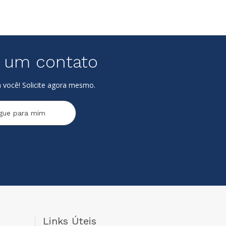
e um contato
 você! Solicite agora mesmo.
igue para mim
Links Úteis