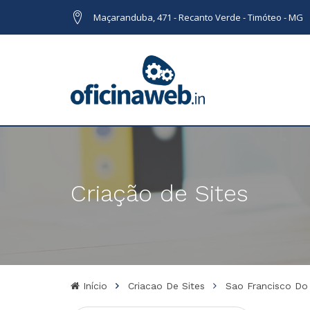
Maçaranduba, 471 - Recanto Verde - Timóteo - MG
Criação de Sites
Início
Criacao De Sites
Sao Francisco Do