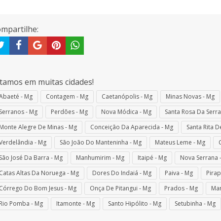
mpartilhe:
tamos em muitas cidades!
Abaeté - Mg
Contagem - Mg
Caetanópolis - Mg
Minas Novas - Mg
Serranos - Mg
Perdões - Mg
Nova Módica - Mg
Santa Rosa Da Serra
Monte Alegre De Minas - Mg
Conceição Da Aparecida - Mg
Santa Rita D
Verdelândia - Mg
São João Do Manteninha - Mg
Mateus Leme - Mg
São José Da Barra - Mg
Manhumirim - Mg
Itaipé - Mg
Nova Serrana 
Catas Altas Da Noruega - Mg
Dores Do Indaiá - Mg
Paiva - Mg
Pirap
Córrego Do Bom Jesus - Mg
Onça De Pitangui - Mg
Prados - Mg
Mar
Rio Pomba - Mg
Itamonte - Mg
Santo Hipólito - Mg
Setubinha - Mg