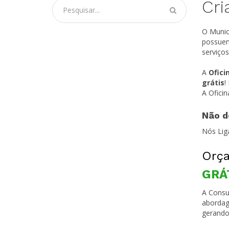
Cri
O Munic
possuem
serviço
A
Ofici
grátis
!
A Ofici
Não d
Nós Lig
Orça
GRÁ
A Consul
abordag
gerando