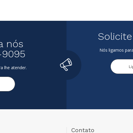
Solicit
a nós
Nós ligamos para
-9095
L
a lhe atender.
Contato