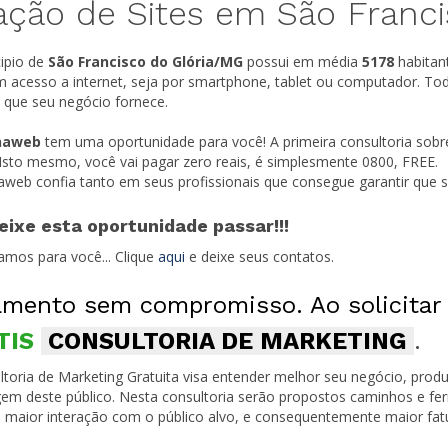
ação de Sites em São Franci
ipio de
São Francisco do Glória/
MG
possui em média
5178
habitant
 acesso a internet, seja por smartphone, tablet ou computador. To
s que seu negócio fornece.
naweb
tem uma oportunidade para você! A primeira consultoria sobr
 Isto mesmo, você vai pagar zero reais, é simplesmente 0800, FREE.
naweb confia tanto em seus profissionais que consegue garantir que
eixe esta oportunidade passar!!!
amos para você... Clique
aqui
e deixe seus contatos.
mento sem compromisso. Ao solicitar
TIS
CONSULTORIA DE MARKETING
.
toria de Marketing Gratuita visa entender melhor seu negócio, produ
em deste público. Nesta consultoria serão propostos caminhos e fe
 maior interação com o público alvo, e consequentemente maior fa