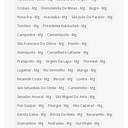
Cristais - Mg
Divinolândia De Minas - Mg
Bugre - Mg
Nova Era - Mg
Aracitaba - Mg
São João Do Paraíso - Mg
Timóteo - Mg
Presidente Kubitschek - Mg
Campestre - Mg
Caetanópolis - Mg
São Francisco Do Glória - Mg
Piumhi - Mg
Alvinópolis - Mg
Conselheiro Lafaiete - Mg
Pratápolis - Mg
Virgem Da Lapa - Mg
Florestal - Mg
Lagamar - Mg
Rio Vermelho - Mg
Manga - Mg
Resende Costa - Mg
Berizal - Mg
Lontra - Mg
São Sebastião Do Oeste - Mg
Carneirinho - Mg
Senador Amaral - Mg
São Miguel Do Anta - Mg
Frei Gaspar - Mg
Pitangui - Mg
Alto Caparaó - Mg
Estrela Dalva - Mg
Borda Da Mata - Mg
Itacarambi - Mg
Diamantina - Mg
Andradas - Mg
Gurinhatã - Mg