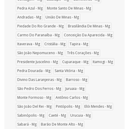
Pedra Azul - Mg
Monte Santo De Minas - Mg
Andradas - Mg
União De Minas - Mg
Piedade Do Rio Grande - Mg
Brasilândia De Minas - Mg
Carmo Do Paranaíba - Mg
Conceição Da Aparecida - Mg
Itaverava - Mg
Cristália - Mg
Tapira - Mg
São João Nepomuceno - Mg
Três Corações - Mg
Presidente Juscelino - Mg
Cuparaque - Mg
Itamogi - Mg
Pedra Dourada - Mg
Santa Vitória - Mg
Divino Das Laranjeiras - Mg
Barroso - Mg
São Pedro Dos Ferros - Mg
Juruaia - Mg
Monte Formoso - Mg
Antônio Carlos - Mg
São João Del Rei - Mg
Pintópolis - Mg
Elói Mendes - Mg
Sabinópolis - Mg
Caeté - Mg
Urucuia - Mg
Sabará - Mg
Barão De Monte Alto - Mg