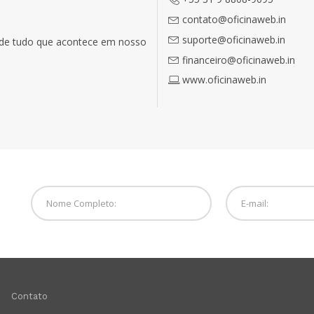
contato@oficinaweb.in
suporte@oficinaweb.in
o de tudo que acontece em nosso
financeiro@oficinaweb.in
www.oficinaweb.in
Contato