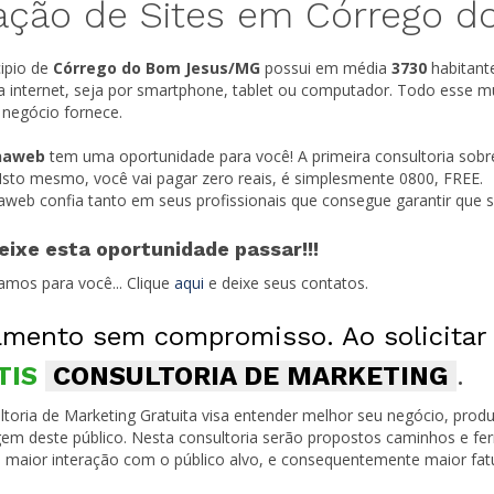
ação de Sites em Córrego 
ipio de
Córrego do Bom Jesus/
MG
possui em média
3730
habitant
a internet, seja por smartphone, tablet ou computador. Todo esse m
 negócio fornece.
naweb
tem uma oportunidade para você! A primeira consultoria sobr
 Isto mesmo, você vai pagar zero reais, é simplesmente 0800, FREE.
naweb confia tanto em seus profissionais que consegue garantir que
eixe esta oportunidade passar!!!
amos para você... Clique
aqui
e deixe seus contatos.
mento sem compromisso. Ao solicitar
TIS
CONSULTORIA DE MARKETING
.
toria de Marketing Gratuita visa entender melhor seu negócio, produ
em deste público. Nesta consultoria serão propostos caminhos e fe
 maior interação com o público alvo, e consequentemente maior fa