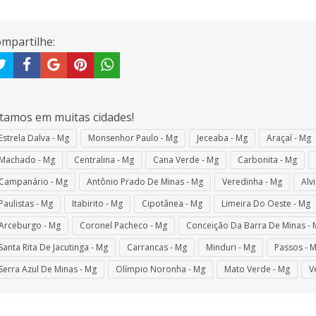
mpartilhe:
tamos em muitas cidades!
Estrela Dalva - Mg
Monsenhor Paulo - Mg
Jeceaba - Mg
Araçaí - Mg
Machado - Mg
Centralina - Mg
Cana Verde - Mg
Carbonita - Mg
Campanário - Mg
Antônio Prado De Minas - Mg
Veredinha - Mg
Alv
Paulistas - Mg
Itabirito - Mg
Cipotânea - Mg
Limeira Do Oeste - Mg
Arceburgo - Mg
Coronel Pacheco - Mg
Conceição Da Barra De Minas - 
Santa Rita De Jacutinga - Mg
Carrancas - Mg
Minduri - Mg
Passos - 
Serra Azul De Minas - Mg
Olímpio Noronha - Mg
Mato Verde - Mg
V