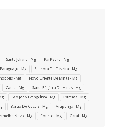
Santa Juliana - Mg
Pai Pedro - Mg
Paraguaçu - Mg
Senhora De Oliveira - Mg
inópolis - Mg
Novo Oriente De Minas - Mg
Catuti - Mg
Santa Efigênia De Minas - Mg
Mg
São João Evangelista - Mg
Extrema - Mg
Mg
Barão De Cocais - Mg
Araponga - Mg
ermelho Novo - Mg
Corinto - Mg
Caraí - Mg