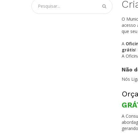
Cri
O Munic
acesso 
que seu
A
Ofici
grátis
!
A Ofici
Não d
Nós Lig
Orça
GRÁ
A Consul
abordag
gerando