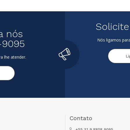
Solicit
a nós
Nós ligamos para
-9095
L
a lhe atender.
Contato
+55 31 9 8808-9095