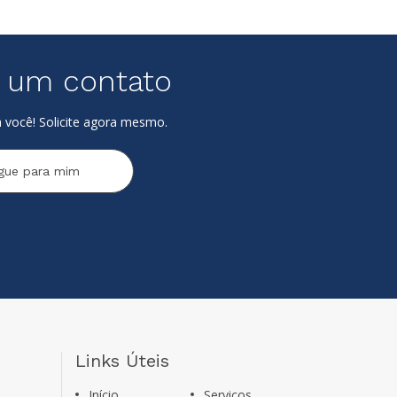
e um contato
 você! Solicite agora mesmo.
igue para mim
Links Úteis
Início
Serviços