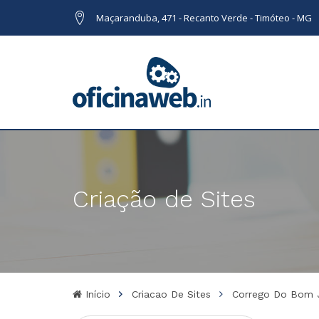
Maçaranduba, 471 - Recanto Verde - Timóteo - MG
Criação de Sites
Início
Criacao De Sites
Corrego Do Bom 