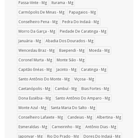
Passa-Vinte - Mg
Iturama - Mg
Carmópolis De Minas - Mg
Papagaios - Mg
Conselheiro Pena - Mg
Pedra Do Indaiá - Mg
Morro Da Garça - Mg
Piedade De Caratinga - Mg
Januária - Mg
Abadia Dos Dourados - Mg
Wenceslau Braz - Mg
Baependi - Mg
Moeda - Mg
Coronel Murta - Mg
Monte Sião - Mg
Capitão Enéas - Mg
Jacinto - Mg
Caratinga - Mg
Santo Antônio Do Monte - Mg
Viçosa - Mg
Caetanópolis - Mg
Cambuí - Mg
Bias Fortes - Mg
Dona Eusébia - Mg
Santo Antônio Do Amparo - Mg
Monte Azul - Mg
Santa Maria Do Salto - Mg
Conselheiro Lafaiete - Mg
Candeias - Mg
Albertina - Mg
Esmeraldas - Mg
Carneirinho - Mg
Antônio Dias - Mg
Japonvar - Mg
Rio Do Prado - Mg
Dores Do Indaiá - Mg