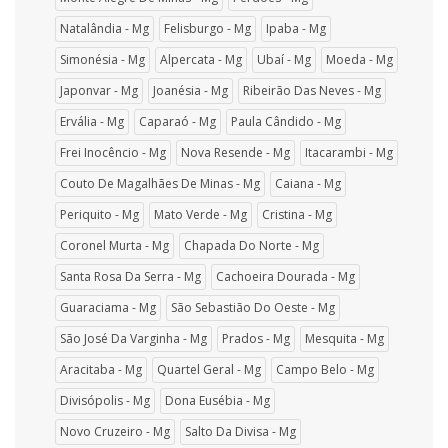
Natalândia - Mg
Felisburgo - Mg
Ipaba - Mg
Simonésia - Mg
Alpercata - Mg
Ubaí - Mg
Moeda - Mg
Japonvar - Mg
Joanésia - Mg
Ribeirão Das Neves - Mg
Ervália - Mg
Caparaó - Mg
Paula Cândido - Mg
Frei Inocêncio - Mg
Nova Resende - Mg
Itacarambi - Mg
Couto De Magalhães De Minas - Mg
Caiana - Mg
Periquito - Mg
Mato Verde - Mg
Cristina - Mg
Coronel Murta - Mg
Chapada Do Norte - Mg
Santa Rosa Da Serra - Mg
Cachoeira Dourada - Mg
Guaraciama - Mg
São Sebastião Do Oeste - Mg
São José Da Varginha - Mg
Prados - Mg
Mesquita - Mg
Aracitaba - Mg
Quartel Geral - Mg
Campo Belo - Mg
Divisópolis - Mg
Dona Eusébia - Mg
Novo Cruzeiro - Mg
Salto Da Divisa - Mg