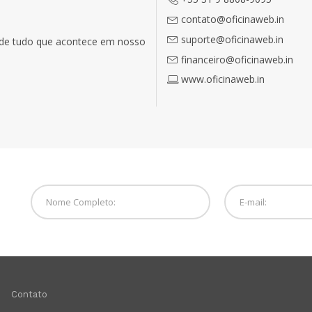
contato@oficinaweb.in
suporte@oficinaweb.in
o de tudo que acontece em nosso
financeiro@oficinaweb.in
www.oficinaweb.in
Contato