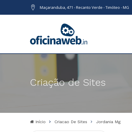
Maçaranduba, 471 - Recanto Verde - Timóteo - MG
Criação de Sites
Início
Criacao De Sites
Jordania Mg