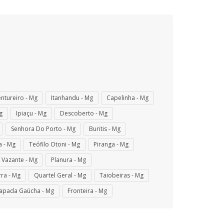
ntureiro - Mg
Itanhandu - Mg
Capelinha - Mg
g
Ipiaçu - Mg
Descoberto - Mg
Senhora Do Porto - Mg
Buritis - Mg
a - Mg
Teófilo Otoni - Mg
Piranga - Mg
Vazante - Mg
Planura - Mg
ra - Mg
Quartel Geral - Mg
Taiobeiras - Mg
apada Gaúcha - Mg
Fronteira - Mg