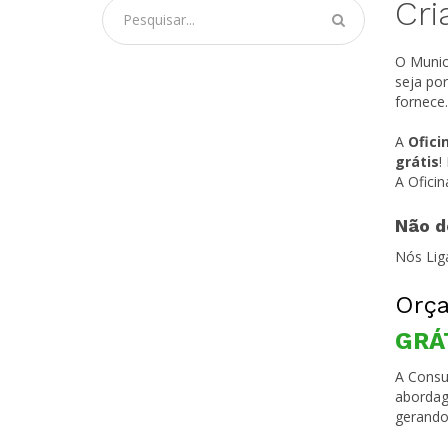
Cri
O Munic
seja po
fornece.
A
Ofici
grátis
!
A Ofici
Não d
Nós Lig
Orça
GRÁ
A Consul
abordag
gerando