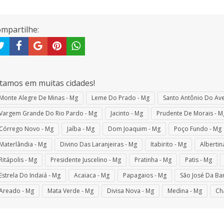
mpartilhe:
tamos em muitas cidades!
Monte Alegre De Minas - Mg
Leme Do Prado - Mg
Santo Antônio Do Ave
Vargem Grande Do Rio Pardo - Mg
Jacinto - Mg
Prudente De Morais - M
Córrego Novo - Mg
Jaíba - Mg
Dom Joaquim - Mg
Poço Fundo - Mg
Materlândia - Mg
Divino Das Laranjeiras - Mg
Itabirito - Mg
Albertin
Ritápolis - Mg
Presidente Juscelino - Mg
Pratinha - Mg
Patis - Mg
Estrela Do Indaiá - Mg
Acaiaca - Mg
Papagaios - Mg
São José Da Bar
Areado - Mg
Mata Verde - Mg
Divisa Nova - Mg
Medina - Mg
Ch