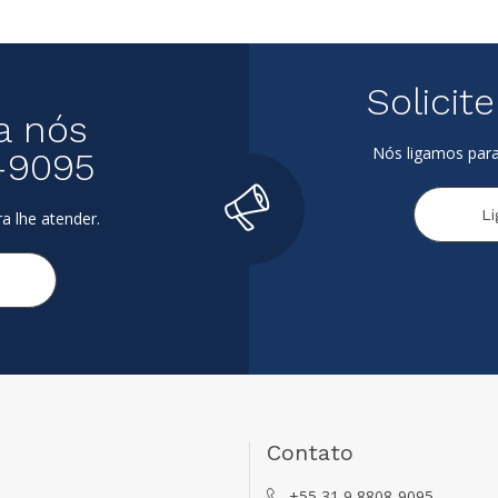
Solicit
a nós
Nós ligamos para
-9095
L
a lhe atender.
Contato
+55 31 9 8808-9095