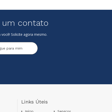
e um contato
 você! Solicite agora mesmo.
igue para mim
Links Úteis
Início
Serviços