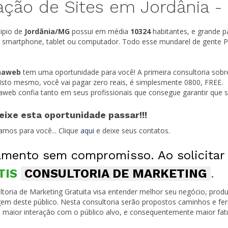
ação de Sites em Jordânia -
ipio de
Jordânia/
MG
possui em média
10324
habitantes, e grande p
r smartphone, tablet ou computador. Todo esse mundarel de gente P
naweb
tem uma oportunidade para você! A primeira consultoria sobr
 Isto mesmo, você vai pagar zero reais, é simplesmente 0800, FREE.
naweb confia tanto em seus profissionais que consegue garantir que
eixe esta oportunidade passar!!!
amos para você... Clique
aqui
e deixe seus contatos.
mento sem compromisso. Ao solicitar
TIS
CONSULTORIA DE MARKETING
.
toria de Marketing Gratuita visa entender melhor seu negócio, produ
em deste público. Nesta consultoria serão propostos caminhos e fe
 maior interação com o público alvo, e consequentemente maior fa