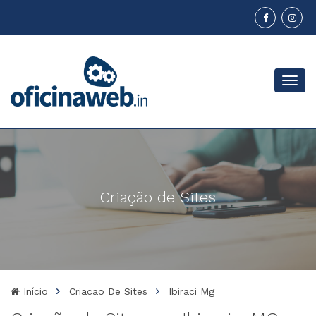
Menu
Criação de Sites
Início
Criacao De Sites
Ibiraci Mg