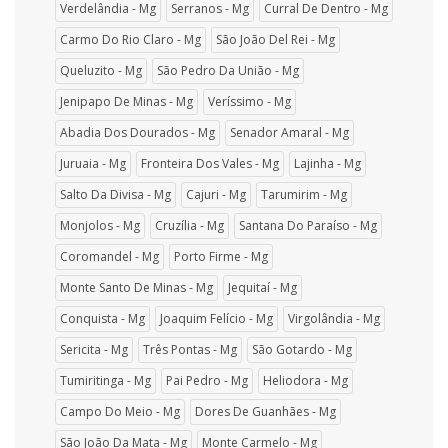
Verdelândia - Mg
Serranos - Mg
Curral De Dentro - Mg
Carmo Do Rio Claro - Mg
São João Del Rei - Mg
Queluzito - Mg
São Pedro Da União - Mg
Jenipapo De Minas - Mg
Veríssimo - Mg
Abadia Dos Dourados - Mg
Senador Amaral - Mg
Juruaia - Mg
Fronteira Dos Vales - Mg
Lajinha - Mg
Salto Da Divisa - Mg
Cajuri - Mg
Tarumirim - Mg
Monjolos - Mg
Cruzília - Mg
Santana Do Paraíso - Mg
Coromandel - Mg
Porto Firme - Mg
Monte Santo De Minas - Mg
Jequitaí - Mg
Conquista - Mg
Joaquim Felício - Mg
Virgolândia - Mg
Sericita - Mg
Três Pontas - Mg
São Gotardo - Mg
Tumiritinga - Mg
Pai Pedro - Mg
Heliodora - Mg
Campo Do Meio - Mg
Dores De Guanhães - Mg
São João Da Mata - Mg
Monte Carmelo - Mg