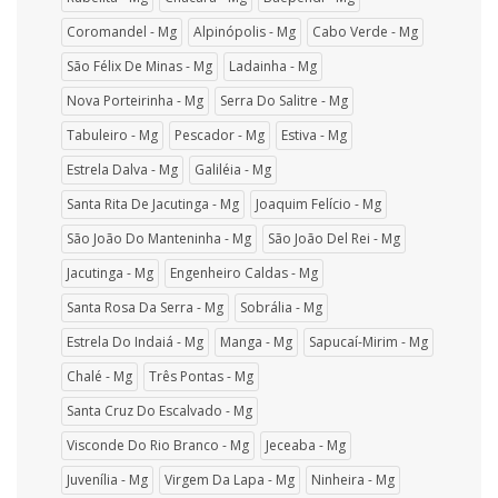
Coromandel - Mg
Alpinópolis - Mg
Cabo Verde - Mg
São Félix De Minas - Mg
Ladainha - Mg
Nova Porteirinha - Mg
Serra Do Salitre - Mg
Tabuleiro - Mg
Pescador - Mg
Estiva - Mg
Estrela Dalva - Mg
Galiléia - Mg
Santa Rita De Jacutinga - Mg
Joaquim Felício - Mg
São João Do Manteninha - Mg
São João Del Rei - Mg
Jacutinga - Mg
Engenheiro Caldas - Mg
Santa Rosa Da Serra - Mg
Sobrália - Mg
Estrela Do Indaiá - Mg
Manga - Mg
Sapucaí-Mirim - Mg
Chalé - Mg
Três Pontas - Mg
Santa Cruz Do Escalvado - Mg
Visconde Do Rio Branco - Mg
Jeceaba - Mg
Juvenília - Mg
Virgem Da Lapa - Mg
Ninheira - Mg