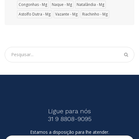
Congonhas - Mg
Naque - Mg
Natalândia - Mg
Astolfo Dutra - Mg
Vazante - Mg
Riachinho - Mg
Ligue para nós
31 9 8808-9095
Estamos a disposição para lhe atender.