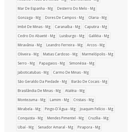
Mar De Espanha - Mg
Desterro Do Melo - Mg
Gonzaga - Mg
Dores De Campos - Mg
Olaria - Mg
Imbé De Minas - Mg
Caranaíba - Mg
Caputira - Mg
Cedro Do Abaeté - Mg
Luisburgo - Mg
Galiléia - Mg
Miravânia - Mg
Leandro Ferreira - Mg
Arcos - Mg
Oliveira - Mg
Matias Cardoso - Mg
Marmelópolis - Mg
Serro - Mg
Papagaios - Mg
Simonésia - Mg
Jaboticatubas - Mg
Carmo De Minas - Mg
São Geraldo Da Piedade - Mg
Barão De Cocais - Mg
Brasilândia De Minas - Mg
Ataléia - Mg
Montezuma - Mg
Lamim - Mg
Cristais - Mg
Mirabela - Mg
Pingo-D`Água - Mg
Joaquim Felício - Mg
Conquista - Mg
Mendes Pimentel - Mg
Cruzília - Mg
Ubaí - Mg
Senador Amaral - Mg
Pirapora - Mg