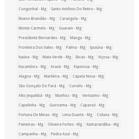
Congonhal - Mg
Santo Antônio Do Retiro - Mg
Bueno Brandão - Mg
Carangola - Mg
Monte Carmelo - Mg
Guarani - Mg
Presidente Bernardes - Mg
Manga - Mg
Fronteira Dos Vales - Mg
Palma - Mg
Ipuiúna - Mg
Itaúna - Mg
Mata Verde - Mg
Bicas - Mg
Viçosa - Mg
Itacambira - Mg
Araxá - Mg
Espinosa - Mg
Alagoa - Mg
Marliéria - Mg
Capela Nova - Mg
São Gonçalo Do Pará - Mg
Curvelo - Mg
Alto Jequitibá - Mg
Munhoz - Mg
Veríssimo - Mg
Capelinha - Mg
Guiricema - Mg
Caparaó - Mg
Fortuna De Minas - Mg
Lima Duarte - Mg
Coluna - Mg
Paineiras - Mg
Oliveira Fortes - Mg
Itamarandiba - Mg
Campanha - Mg
Pedra Azul - Mg