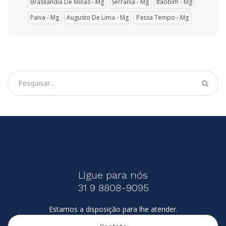
Brasilândia De Minas - Mg
Serrania - Mg
Itaobim - Mg
Paiva - Mg
Augusto De Lima - Mg
Passa Tempo - Mg
Ligue para nós
31 9 8808-9095
Estamos a disposição para lhe atender.