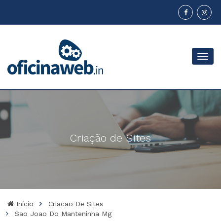
Menu
Criação de Sites
Início
Criacao De Sites
Sao Joao Do Manteninha Mg