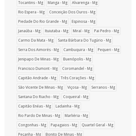
Tocantins - Mg
Manga - Mg
Alvarenga - Mg
Rio Espera - Mg
Conceição Dos Ouros - Mg
Piedade Do Rio Grande - Mg
Espinosa - Mg
Janaúba - Mg
Ituiutaba - Mg
Miraí - Mg
Pai Pedro - Mg
Carmo Da Mata - Mg
Santa Bárbara Do Tugúrio - Mg
Serra Dos Aimorés - Mg
Cambuquira - Mg
Pequeri - Mg
Jenipapo De Minas - Mg
Buenópolis - Mg
Francisco Dumont - Mg
Coromandel - Mg
Capitão Andrade - Mg
Três Corações - Mg
São Vicente De Minas - Mg
Viçosa - Mg
Serranos - Mg
Santana Do Riacho - Mg
Coqueiral - Mg
Capitão Enéas - Mg
Ladainha - Mg
Rio Pardo De Minas - Mg
Marliéria - Mg
Congonhas - Mg
Papagaios - Mg
Quartel Geral - Mg
Peçanha - Mg
Bonito De Minas - Mg