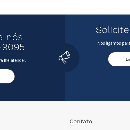
Solicit
a nós
Nós ligamos para
-9095
L
a lhe atender.
Contato