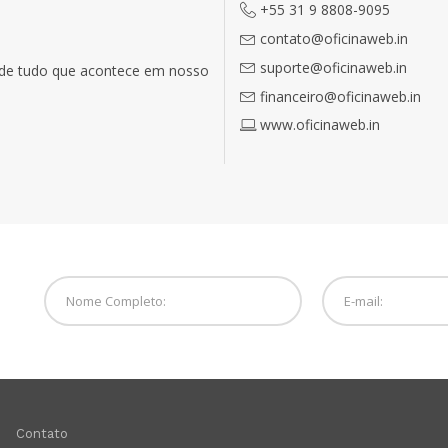
+55 31 9 8808-9095
contato@oficinaweb.in
suporte@oficinaweb.in
o de tudo que acontece em nosso
financeiro@oficinaweb.in
www.oficinaweb.in
Contato