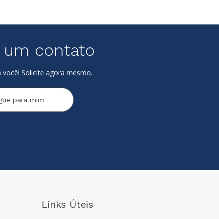
e um contato
 você! Solicite agora mesmo.
igue para mim
Links Úteis