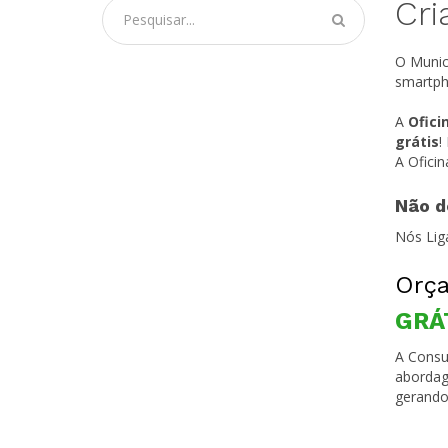
Cri
O Munic
smartph
A
Ofici
grátis
!
A Ofici
Não d
Nós Lig
Orça
GRÁ
A Consul
abordag
gerando