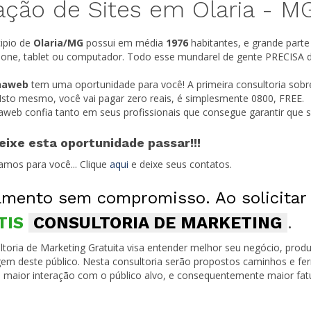
ação de Sites em Olaria -
M
ipio de
Olaria/
MG
possui em média
1976
habitantes, e grande parte
one, tablet ou computador. Todo esse mundarel de gente PRECISA do
naweb
tem uma oportunidade para você! A primeira consultoria sobr
 Isto mesmo, você vai pagar zero reais, é simplesmente 0800, FREE.
naweb confia tanto em seus profissionais que consegue garantir que
eixe esta oportunidade passar!!!
amos para você... Clique
aqui
e deixe seus contatos.
mento sem compromisso. Ao solicitar
TIS
CONSULTORIA DE MARKETING
.
toria de Marketing Gratuita visa entender melhor seu negócio, produ
em deste público. Nesta consultoria serão propostos caminhos e fe
 maior interação com o público alvo, e consequentemente maior fa