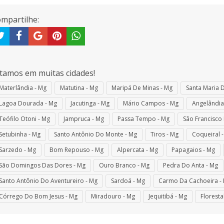
mpartilhe:
tamos em muitas cidades!
Materlândia - Mg
Matutina - Mg
Maripá De Minas - Mg
Santa Maria D
Lagoa Dourada - Mg
Jacutinga - Mg
Mário Campos - Mg
Angelândia
Teófilo Otoni - Mg
Jampruca - Mg
Passa Tempo - Mg
São Francisco 
Setubinha - Mg
Santo Antônio Do Monte - Mg
Tiros - Mg
Coqueiral 
Sarzedo - Mg
Bom Repouso - Mg
Alpercata - Mg
Papagaios - Mg
São Domingos Das Dores - Mg
Ouro Branco - Mg
Pedra Do Anta - Mg
Santo Antônio Do Aventureiro - Mg
Sardoá - Mg
Carmo Da Cachoeira -
Córrego Do Bom Jesus - Mg
Miradouro - Mg
Jequitibá - Mg
Floresta