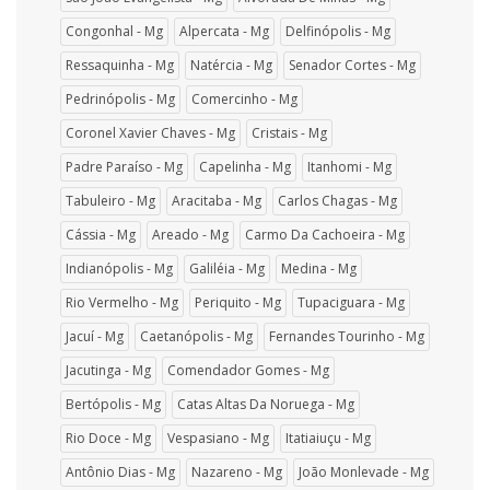
Congonhal - Mg
Alpercata - Mg
Delfinópolis - Mg
Ressaquinha - Mg
Natércia - Mg
Senador Cortes - Mg
Pedrinópolis - Mg
Comercinho - Mg
Coronel Xavier Chaves - Mg
Cristais - Mg
Padre Paraíso - Mg
Capelinha - Mg
Itanhomi - Mg
Tabuleiro - Mg
Aracitaba - Mg
Carlos Chagas - Mg
Cássia - Mg
Areado - Mg
Carmo Da Cachoeira - Mg
Indianópolis - Mg
Galiléia - Mg
Medina - Mg
Rio Vermelho - Mg
Periquito - Mg
Tupaciguara - Mg
Jacuí - Mg
Caetanópolis - Mg
Fernandes Tourinho - Mg
Jacutinga - Mg
Comendador Gomes - Mg
Bertópolis - Mg
Catas Altas Da Noruega - Mg
Rio Doce - Mg
Vespasiano - Mg
Itatiaiuçu - Mg
Antônio Dias - Mg
Nazareno - Mg
João Monlevade - Mg