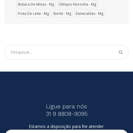
Ibitiúra De Minas - Mg
Olímpio Noronha - Mg
Fruta De Leite - Mg
Ibirité - Mg
Esmeraldas - Mg
Ligue para nós
31 9 8808-9095
Estamos a disposição para lhe atender.