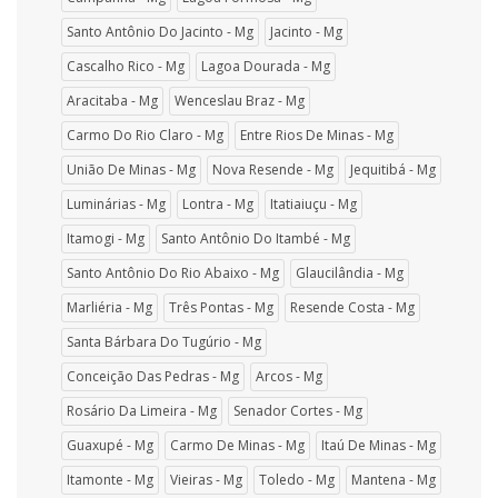
Santo Antônio Do Jacinto - Mg
Jacinto - Mg
Cascalho Rico - Mg
Lagoa Dourada - Mg
Aracitaba - Mg
Wenceslau Braz - Mg
Carmo Do Rio Claro - Mg
Entre Rios De Minas - Mg
União De Minas - Mg
Nova Resende - Mg
Jequitibá - Mg
Luminárias - Mg
Lontra - Mg
Itatiaiuçu - Mg
Itamogi - Mg
Santo Antônio Do Itambé - Mg
Santo Antônio Do Rio Abaixo - Mg
Glaucilândia - Mg
Marliéria - Mg
Três Pontas - Mg
Resende Costa - Mg
Santa Bárbara Do Tugúrio - Mg
Conceição Das Pedras - Mg
Arcos - Mg
Rosário Da Limeira - Mg
Senador Cortes - Mg
Guaxupé - Mg
Carmo De Minas - Mg
Itaú De Minas - Mg
Itamonte - Mg
Vieiras - Mg
Toledo - Mg
Mantena - Mg