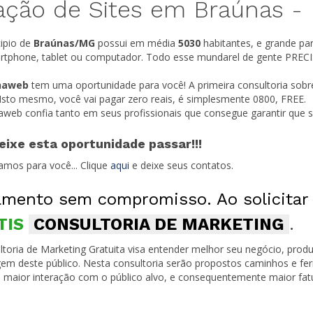
ação de Sites em Braúnas -
ipio de
Braúnas/
MG
possui em média
5030
habitantes, e grande pa
rtphone, tablet ou computador. Todo esse mundarel de gente PRECIS
naweb
tem uma oportunidade para você! A primeira consultoria sobr
 Isto mesmo, você vai pagar zero reais, é simplesmente 0800, FREE.
naweb confia tanto em seus profissionais que consegue garantir que
eixe esta oportunidade passar!!!
amos para você... Clique
aqui
e deixe seus contatos.
mento sem compromisso. Ao solicitar
TIS
CONSULTORIA DE MARKETING
.
toria de Marketing Gratuita visa entender melhor seu negócio, produ
em deste público. Nesta consultoria serão propostos caminhos e fe
 maior interação com o público alvo, e consequentemente maior fa