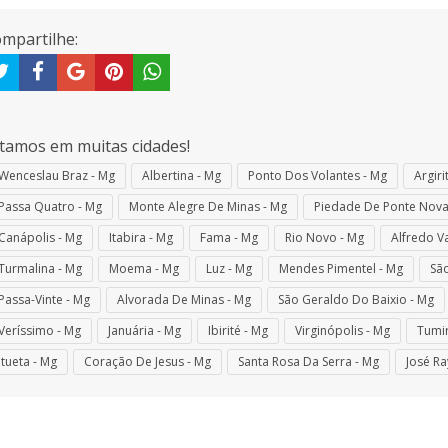
mpartilhe:
tamos em muitas cidades!
Wenceslau Braz - Mg
Albertina - Mg
Ponto Dos Volantes - Mg
Argiri
Passa Quatro - Mg
Monte Alegre De Minas - Mg
Piedade De Ponte Nova
Canápolis - Mg
Itabira - Mg
Fama - Mg
Rio Novo - Mg
Alfredo V
Turmalina - Mg
Moema - Mg
Luz - Mg
Mendes Pimentel - Mg
São
Passa-Vinte - Mg
Alvorada De Minas - Mg
São Geraldo Do Baixio - Mg
Veríssimo - Mg
Januária - Mg
Ibirité - Mg
Virginópolis - Mg
Tumir
Itueta - Mg
Coração De Jesus - Mg
Santa Rosa Da Serra - Mg
José Ra