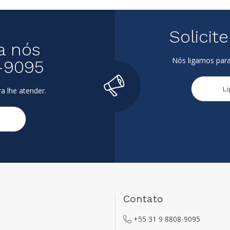
Solicit
a nós
Nós ligamos para
-9095
L
a lhe atender.
Contato
+55 31 9 8808-9095