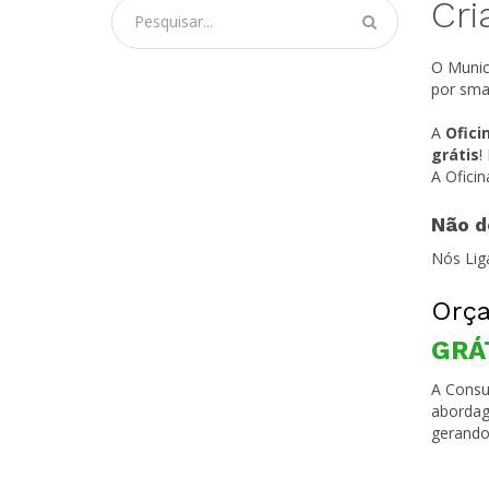
Cri
O Munic
por sma
A
Ofici
grátis
!
A Ofici
Não d
Nós Lig
Orça
GRÁ
A Consul
abordag
gerando