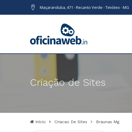
Maçaranduba, 471 - Recanto Verde - Timóteo - MG
Criação de Sites
Início
Criacao De Sites
Braunas Mg