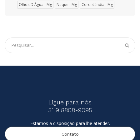
Olhos-D`Água - Mg
Naque - Mg
Cordislândia - Mg
Ligue para nós
31 9 8808-9095
Estamos a disposição para lhe atender.
Contato